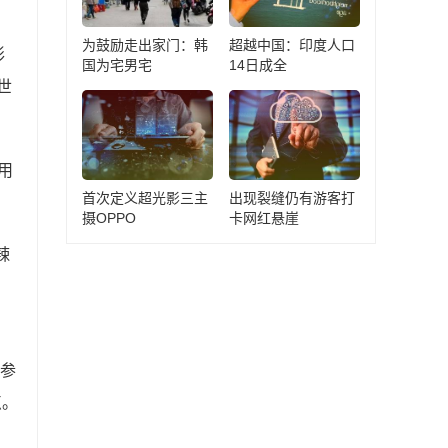
为鼓励走出家门：韩
超越中国：印度人口
形
国为宅男宅
14日成全
世
用
首次定义超光影三主
出现裂缝仍有游客打
摄OPPO
卡网红悬崖
辣
、
地参
点。