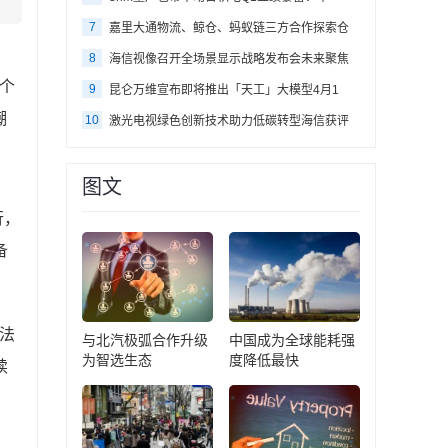
7
嘉里大通物流、鲸仓、蚂蚁链三方合作探索仓
8
海信视像召开全场景显示战略发布会未来聚焦
一个
9
昆仑万维宣布即将推出「天工」大模型4月1
潮
10
激光电视绿色创新技术助力低碳转型海信获评
图文
行，
备
玩法
与北汽极弧合作升级
中国成为全球能耗强
为智选生态
度降低最快
续