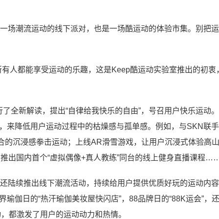
“这是一场潮流运动的线下派对，也是一场酷运动的体验市集。别把
所有人都能享受运动的乐趣，这是Keep酷运动实验室推出的初衷
精神进行了全新解读，提出“自律给我快乐的自由”，号召用户快乐运动
容，来降低用户运动过程中的枯燥感与孤单感。例如，与SKN联
合的沉浸感拳击运动；上线AR滑雪游戏，让用户沉浸式体验高
推出国内首个“虚拟偶像+真人教练”同台的线上健身直播课程…
，还陆续推出线下潮流活动，持续给用户提供优质好玩的运动内
瑜伽日的“热汗瑜伽美妆屋快闪店”，88品牌日的“88K运会”，
动，都激发了用户的运动动力和热情。