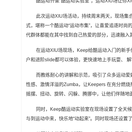
酷运动齐聚“酷运动实验室”，运动XIU场让你X
此次运动XIU场活动，持续周末两天，现场
式，堪称一个酷运动“运动市集”，让喜爱追逐时尚
代群体都能在其中找到自己热爱的部分，迅速融入其
在运动XIU场现场，Keep给酷运动入门的新
户和进阶slide都可以体验，更快速地上手玩耍、 
而教练耐心的讲解和示范，吸引了众多运动爱
性感、激情洋溢的Zumba，让Keepers 在充
摇摆、扭动、旋转、闪躲、腾挪中，让他们伴随地面
同时，Keep酷运动实验室在现场设置了全天
与到运动中来，快乐地“动起来”。同时现场还设置