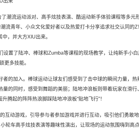
IU出来
集合了潮流运动派对、高手炫技表演、酷运动新手体验课程等多元
的潮流青年、小众文化爱好者以及热爱打卡分享追求社交认同的Z
中，并大方XIU出来。
手们设置了陆冲、棒球和Zumba等课程的现场教学，让纯新手小白
解锁更多技能。
好者的加入。棒球运动让球友们感受到了击中球的瞬间力量，热
分燃烧热量的同时，感受到舞蹈的美丽；陆地冲浪板则带着玩家在滑行
升腾起的阵阵热浪脚踩陆地冲浪板“贴地飞行”！
候的互动游戏，引导参与者参加游戏并进行互动，吸引他们勇敢
了小轮车高手炫技表演等趣味性演出，让现场的运动氛围嗨到高