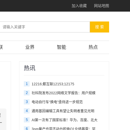
加入收藏
网站地图
联
业界
智能
热点
热讯
1
12216;都互联12153;12175
2
社科院发布2022网络文学报告：用户规模
3
电动自行车“换电”亟待进一步规范
4
通用基因编辑工具有望让失明者重见光明
聚
5
AI第一次有了国家标准！华为、百度、北大
一
6
3nm量产也带不动台积电Q1业绩暴雷：罕