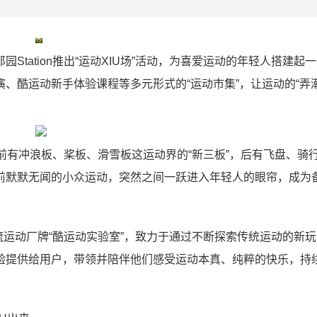
郎园Station推出“运动XIU场”活动，为喜爱运动的年轻人搭建起
、酷运动新手体验课程等多元形式的“运动市集”，让运动的“弄
前有冲浪板、桨板、滑雪板这运动界的“新三板”，后有飞盘、骑
前默默无闻的小众运动，突然之间一跃进入年轻人的眼帘，成为
立潮流运动厂牌“酷运动实验室”，致力于通过不断探索传统运动的新
验提供给用户，带领并陪伴他们感受运动本真、纯粹的快乐，持