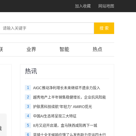
加入收藏
网站地图
联
业界
智能
热点
热讯
1
AIGC推动净利增长未来继续不遗余力投入
2
越秀地产上半年销售稳健增长，企业抗风险能
3
护肤黑科技续航“年轻力” AMIRO觅光
4
中国AI生态将呈现三大特征
5
8月又迎开店潮，盒马陕西咸阳再下一城
裁
6
蓝骑士全天候响应饿了么发布助力亚运四大行