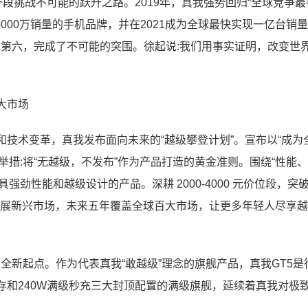
段挑战不可能的跃升之路。2019年，真我强势回归“全球竞争最
00万销量的手机品牌，并在2021成为全球最快实现一亿台销
并首次跻身全球第六，完成了不可能的突围。徐起说:我们用事实证明，改变世
大市场
技术变革，真我发布面向未来的“越级攀登计划”。宣布以“成为
措:将“无越级，不发布”作为产品打造的黄金准则。围绕“性能
劲性能和越级设计的产品。深耕 2000-4000 元价位段，突
续拓展新兴市场，未来五年覆盖全球百大市场，让更多年轻人尽享
了全新起点。作为代表真我“敢越级”理念的旗舰产品，真我GT5是
内存和240W满级秒充三大封顶配置的满级旗舰，延续着真我对极