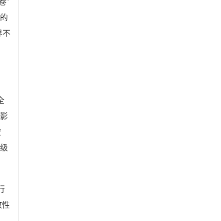
卷”
量的
界不
全
、影
破
越级
行
致性