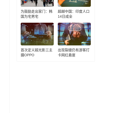
为鼓励走出家门：韩
超越中国：印度人口
国为宅男宅
14日成全
首次定义超光影三主
出现裂缝仍有游客打
摄OPPO
卡网红悬崖