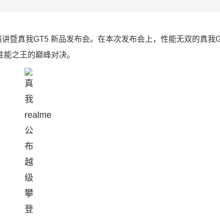
周年演讲暨真我GT5 新品发布会。在本次发布会上，性能无双的真我G
性能之王的巅峰对决。