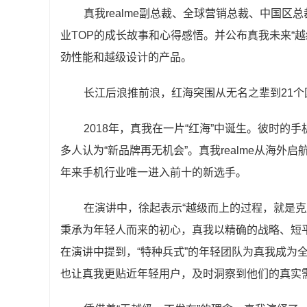
真我realme副总裁、全球营销总裁、中国区
业TOP的成长故事和心得感悟。并公布真我未来“
劲性能和越级设计的产品。
长江后浪推前浪，红海突围从无名之辈到21个
2018年，真我在一片“红海”中诞生。彼时
多人认为“新品牌再无机会”。真我realme从海
年来手机行业唯一进入前十的新选手。
在演讲中，徐起表示“越级而上的过程，就是克
秉承为年轻人而来的初心，真我以精确的战略、短
在演讲中提到，“特种兵式”的年轻团队为真我成为
也让真我更贴近年轻用户，及时洞察到他们的真实