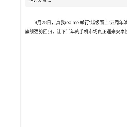
徐起发表“...
8月28日，真我realme 举行“越级而上”五
旗舰强势回归，让下半年的手机市场真正迎来安卓